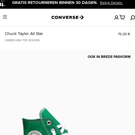
TIS RETOURNEREN BINNEN 30 DAGEN.
20
Bekijk Details.
Pauzeren
Geen
Menu
artikelen
in
je
Chuck Taylor All Star
75,00 €
winkelw
UNISEX HIGH TOP-SCHOEN
OOK IN BREDE PASVORM