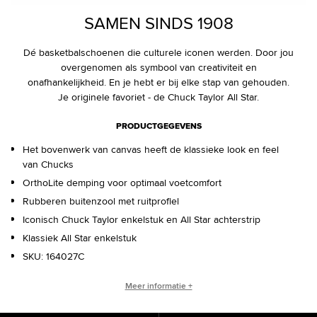
SAMEN SINDS 1908
Dé basketbalschoenen die culturele iconen werden. Door jou
overgenomen als symbool van creativiteit en
onafhankelijkheid. En je hebt er bij elke stap van gehouden.
Je originele favoriet - de Chuck Taylor All Star.
PRODUCTGEGEVENS
Het bovenwerk van canvas heeft de klassieke look en feel
van Chucks
OrthoLite demping voor optimaal voetcomfort
Rubberen buitenzool met ruitprofiel
Iconisch Chuck Taylor enkelstuk en All Star achterstrip
Klassiek All Star enkelstuk
SKU:
164027C
WIE IS CHUCK TAYLOR?
Meer informatie +
Basketbalcoach. Converse-verkoper. Culturele legende.