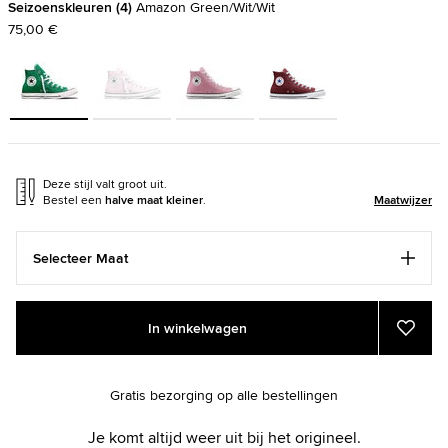
Seizoenskleuren
4
Amazon Green/Wit/Wit
75,00 €
Deze stijl valt groot uit.
Bestel een
halve maat kleiner
.
Maatwijzer
Selecteer Maat
Add
Product
In winkelwagen
to
Actions
Voeg
toe
cart
aan
options
favor
Gratis bezorging op alle bestellingen
Je komt altijd weer uit bij het origineel.