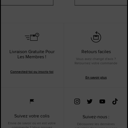
Livraison Gratuite Pour
Retours faciles
Les Membres !
Vous avez changé d'avis ?
Retournez votre commande
Connected-toi ou inscris-toi
En savoir plus
Suivez votre colis
Suivez-nous :
Envie de savoir où en est votre
Découvrez les dernières
commande ? Vous pouvez