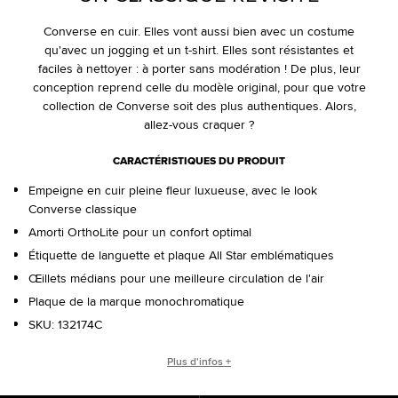
Converse en cuir. Elles vont aussi bien avec un costume
qu'avec un jogging et un t-shirt. Elles sont résistantes et
faciles à nettoyer : à porter sans modération ! De plus, leur
conception reprend celle du modèle original, pour que votre
collection de Converse soit des plus authentiques. Alors,
allez-vous craquer ?
CARACTÉRISTIQUES DU PRODUIT
Empeigne en cuir pleine fleur luxueuse, avec le look
Converse classique
Amorti OrthoLite pour un confort optimal
Étiquette de languette et plaque All Star emblématiques
Œillets médians pour une meilleure circulation de l'air
Plaque de la marque monochromatique
SKU:
132174C
ORIGINES DE LA CHUCK TAYLOR ALL STAR
Plus d'infos +
Depuis sa création en 1917, la Chuck Taylor All Star a