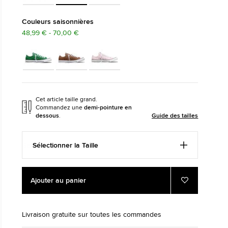
HER
The Chuck Taylor All
Couleurs saisonnières
48,99 € - 70,00 €
Juste Une Chaussure. Jusqu
La Portiez.
Acheter
Cet article taille grand.
Commandez une
demi-pointure en
dessous
.
Guide des tailles
Sélectionner la Taille
Add
Product
Ajouter au panier
to
Actions
Ajouter
aux
cart
favoris
options
Livraison gratuite sur toutes les commandes