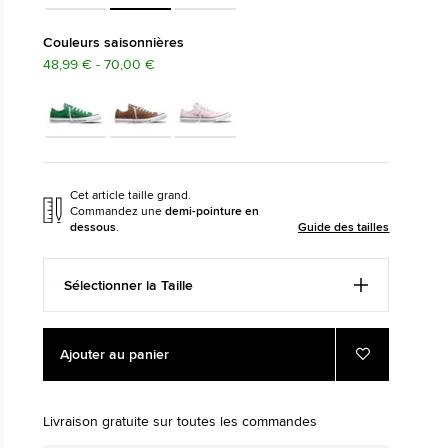
The Chuck Taylor All
Couleurs saisonnières
48,99 € - 70,00 €
i.
Juste Une Chaussure. Jusqu
La Portiez.
Acheter
Cet article taille grand.
Commandez une
demi-pointure en
dessous
.
Guide des tailles
Sélectionner la Taille
Add
Product
Ajouter au panier
to
Actions
Ajouter
aux
cart
favoris
options
Livraison gratuite sur toutes les commandes