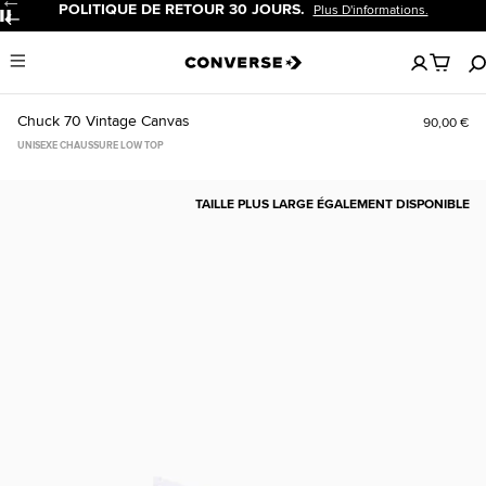
POLITIQUE DE RETOUR 30 JOURS.
Plus D'informations.
Pause
Aucun
Menu
articles
dans
votre
Chuck 70 Vintage Canvas
90,00 €
panier
UNISEXE CHAUSSURE LOW TOP
TAILLE PLUS LARGE ÉGALEMENT DISPONIBLE