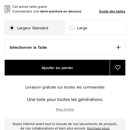
Cet article taille grand.
Commandez une
demi-pointure en dessous
.
Guide des tailles
Largeur Standard
Large
Sélectionner la Taille
Add
Product
Ajouter au panier
to
Actions
Ajout
aux
cart
favori
options
Livraison gratuite sur toutes les commandes
Une toile pour toutes les générations.
Plus d'infos
Soyez informé avant tout le monde de nos lancements de produits,
de nos collaborations et bien plus encore.
Inscrivez-vouz