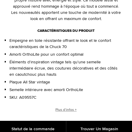
propre histoire avec énergie et style. Ce modèle testé et
approuvé rend hommage à l'époque où tout a commencé.
Les nouveautés apportent une touche de modernité à votre
look en offrant un maximum de confort.
CARACTÉRISTIQUES DU PRODUIT
Empeigne en toile résistante offrant le look et le confort
caractéristiques de la Chuck 70
Amorti OrthoLite pour un confort optimal
Éléments d'inspiration vintage tels qu'une semelle
intermédiaire écrue, des coutures décoratives et des côtés
en caoutchouc plus hauts
Plaque All Star vintage
Semelle intérieure avec amorti OrthoLite
SKU:
A09557C
ORIGINES DE LA CHUCK 70
Plus d'infos +
En 1970, les Converse avaient déjà évolué pour devenir un
symbole de fonctionnalité sportive et étaient considérées
Statut de la commande
Trouver Un Magasin
comme les meilleures sneakers de basketball jamais créées.