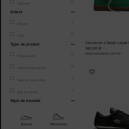
66
Unisexe
Enfant
11
Garçon
10
Fille
Converse x Noah Louie 
Type de produit
140,00 €
72
SKATE CHAUSSURE LOW TOP
Chaussures
15
Hauts et tee shirts
Ajouter
3
aux
Sacs et sacs à dos
favoris
2
Bas et shorts
Style de baskets
Basses
Montantes