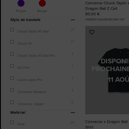
Converse Chuck Taylor Al
Dragon Ball Z Cell
Purple
Rouge
85,00 €
Style de baskets
UNISEXE CHAUSSURE HIGH TOP
21
Chuck Taylor All Star
Ajouter
aux
17
Chuck 70
favoris
3
Chuck Taylor All Star Pro
DISPONI
1
PROCHAIN
AS 1 Pro
11 AO
1
Louie Lopez Pro
2
Converse Weapon
6
Converse Jogger
Matériel
Converse x Dragon Ball 
29
Toile
Shirt