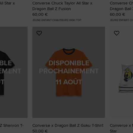
l Star x
Converse Chuck Taylor All Star x
Converse Chu
Dragon Ball Z Fusion
Dragon Ball 
60,00 €
60,00 €
JEUNE ENFANT CHAUSSURE HIGH TOP
JEUNE ENFANT C
Ajouter
Ajoute
aux
aux
favoris
favoris
BLE
DISPONIBLE
EMENT
PROCHAINEMENT
ÛT
11 AOÛT
Z Shenron T-
Converse x Dragon Ball Z Goku T-Shirt
Converse x M
50,00 €
Star