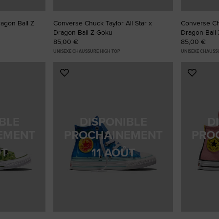
agon Ball Z
Converse Chuck Taylor All Star x
Converse Chu
Dragon Ball Z Goku
Dragon Ball
85,00 €
85,00 €
UNISEXE CHAUSSURE HIGH TOP
UNISEXE CHAUSS
Ajouter
Ajoute
aux
aux
favoris
favoris
BLE
DISPONIBLE
D
EMENT
PROCHAINEMENT
PRO
ÛT
11 AOÛT