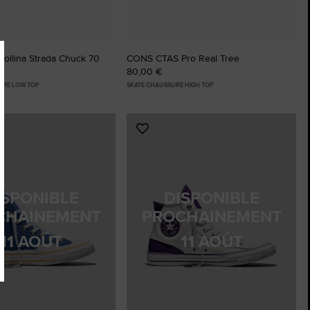
Collina Strada Chuck 70
CONS CTAS Pro Real Tree
80,00 €
URE LOW TOP
SKATE CHAUSSURE HIGH TOP
r
Ajouter
aux
favoris
ISPONIBLE
DISPONIBLE
CHAINEMENT
PROCHAINEMENT
11 AOÛT
11 AOÛT