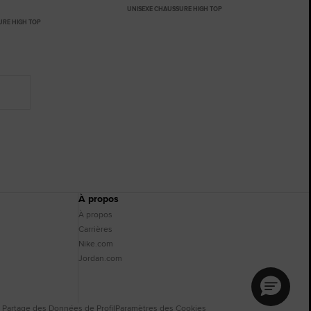
UNISEXE CHAUSSURE HIGH TOP
URE HIGH TOP
À propos
À propos
Carrières
Nike.com
Jordan.com
e Partage des Données de Profil
Paramètres des Cookies