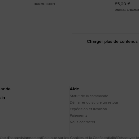
85,00 €
HOMME T-SHIRT
UNISEXE CHAUSS
Charger plus de contenus
mande
Aide
Statut de la commande
sin
Démarrer ou suivre un retour
Expédition et livraison
Paiements
Nous contacter
îne d'approvisionnement
Politique sur les Cookies et la Confidentialité
Désactiver l