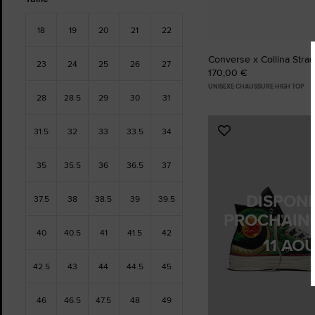
18
19
20
21
22
Converse x Collina Stra
23
24
25
26
27
170,00 €
UNISEXE CHAUSSURE HIGH TOP
28
28.5
29
30
31
31.5
32
33
33.5
34
Ajouter
aux
favoris
35
35.5
36
36.5
37
DISPONI
37.5
38
38.5
39
39.5
PROCHAIN
40
40.5
41
41.5
42
11 AO
42.5
43
44
44.5
45
46
46.5
47.5
48
49