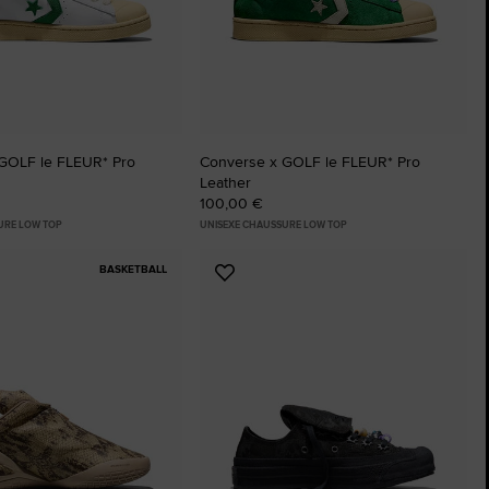
The Chuck Taylor All
i.
Juste Une Chaussure. Jusqu
La Portiez.
Acheter
GOLF le FLEUR* Pro
Converse x GOLF le FLEUR* Pro
Leather
100,00 €
URE LOW TOP
UNISEXE CHAUSSURE LOW TOP
BASKETBALL
r
Ajouter
aux
favoris