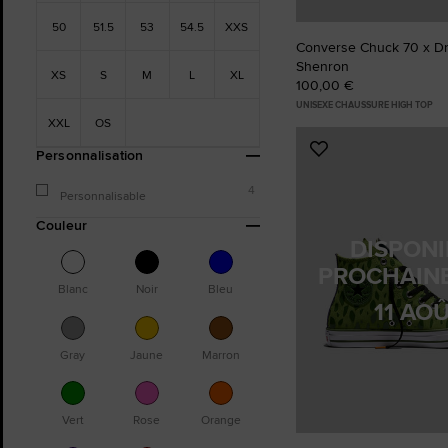
50
51.5
53
54.5
XXS
Converse Chuck 70 x Dr
Shenron
XS
S
M
L
XL
100,00 €
UNISEXE CHAUSSURE HIGH TOP
XXL
OS
Ajouter
Personnalisation
aux
4
favoris
Personnalisable
Couleur
DISPONI
PROCHAIN
Blanc
Noir
Bleu
11 AO
Gray
Jaune
Marron
Vert
Rose
Orange