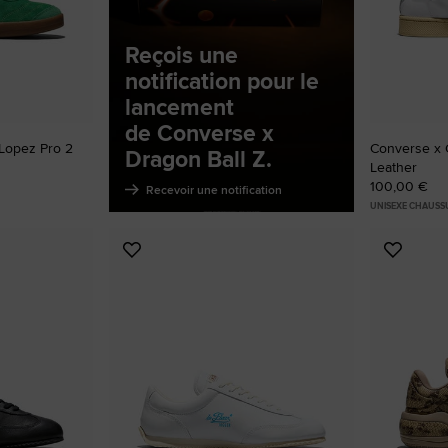
RUN STAR CRUSH
Reçois une
Plus Originale. Plus Audacieuse. Plus To
notification pour le
lancement
de Converse x
Acheter
Lopez Pro 2
Converse x 
Dragon Ball Z.
Leather
100,00 €
Recevoir une notification
UNISEXE CHAUSS
Ajouter
Ajoute
aux
aux
favoris
favoris