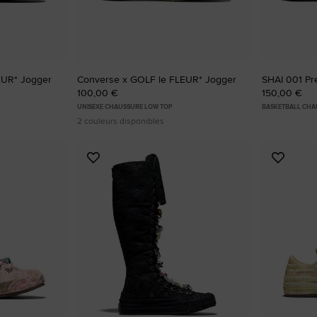
EUR* Jogger
Converse x GOLF le FLEUR* Jogger
SHAI 001 P
100,00 €
150,00 €
UNISEXE CHAUSSURE LOW TOP
BASKETBALL CHA
2 couleurs disponibles
Ajouter
Ajoute
aux
aux
favoris
favoris