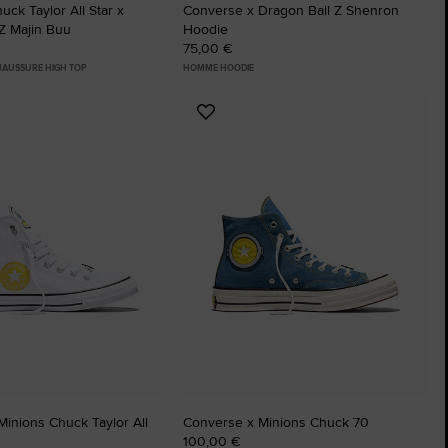
ck Taylor All Star x
Converse x Dragon Ball Z Shenron
Z Majin Buu
Hoodie
75,00 €
HAUSSURE HIGH TOP
HOMME HOODIE
r
Ajouter
aux
favoris
inions Chuck Taylor All
Converse x Minions Chuck 70
100,00 €