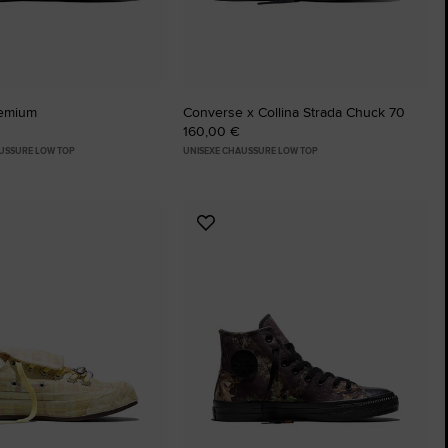
remium
Converse x Collina Strada Chuck 70
160,00 €
USSURE LOW TOP
UNISEXE CHAUSSURE LOW TOP
r
Ajouter
aux
favoris