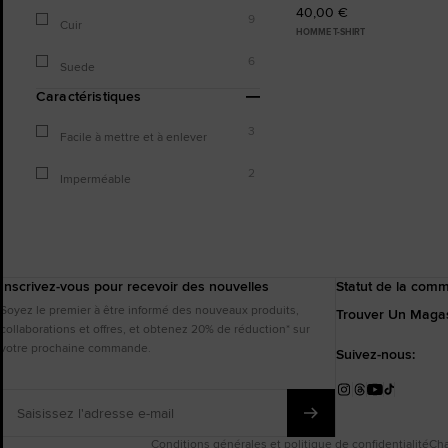
40,00 €
9
Cuir
HOMME T-SHIRT
6
Suede
Caractéristiques
3
Facile à mettre et à enlever
2
Imperméable
Inscrivez-vous pour recevoir des nouvelles
Statut de la com
Soyez le premier à être informé des nouveaux produits,
Trouver Un Maga
collaborations et offres, et obtenez 20% de réduction* sur
votre prochaine commande.
Suivez-nous:
Saisissez
Instagram
Threads
YouTube
TikTok
l'adresse
e-
mail
Conditions générales et politique de confidentialité
Cha