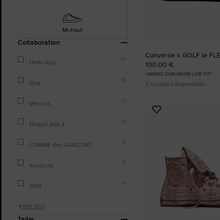
Mi-haut
Collaboration
Converse x GOLF le FL
17
Hello Kitty
100,00 €
UNISEXE CHAUSSURE LOW TOP
15
Shai
2 couleurs disponibles
12
Minions
Ajouter
10
aux
Dragon Ball Z
favoris
8
COMME des GARÇONS
5
Kentucky
4
1908
Voir plus
Taille