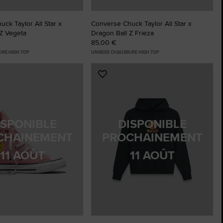
ck Taylor All Star x
Converse Chuck Taylor All Star x
 Z Vegeta
Dragon Ball Z Frieza
85,00 €
URE HIGH TOP
UNISEXE CHAUSSURE HIGH TOP
r
Ajouter
aux
favoris
ISPONIBLE
DISPONIBLE
CHAINEMENT
PROCHAINEMENT
11 AOÛT
11 AOÛT