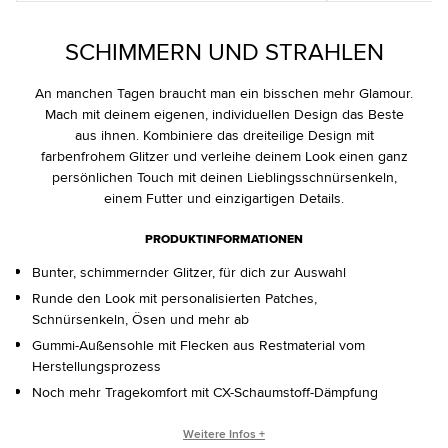
SCHIMMERN UND STRAHLEN
An manchen Tagen braucht man ein bisschen mehr Glamour.
Mach mit deinem eigenen, individuellen Design das Beste
aus ihnen. Kombiniere das dreiteilige Design mit
farbenfrohem Glitzer und verleihe deinem Look einen ganz
persönlichen Touch mit deinen Lieblingsschnürsenkeln,
einem Futter und einzigartigen Details.
PRODUKTINFORMATIONEN
Bunter, schimmernder Glitzer, für dich zur Auswahl
Runde den Look mit personalisierten Patches,
Schnürsenkeln, Ösen und mehr ab
Gummi-Außensohle mit Flecken aus Restmaterial vom
Herstellungsprozess
Noch mehr Tragekomfort mit CX-Schaumstoff-Dämpfung
CONVERSE BY YOU PRODUKTE WERDEN IN EINER ONE BOX
Weitere Infos +
GELIEFERT – SCHUHKARTON UND VERSANDKARTON IN EINEM.