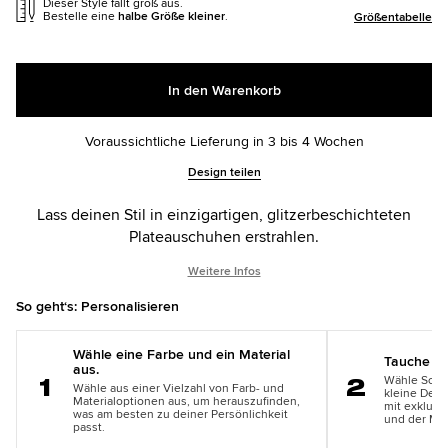
Dieser Style fällt groß aus.
Bestelle eine
halbe Größe kleiner
.
Größentabelle
In den Warenkorb
Voraussichtliche Lieferung in 3 bis 4 Wochen
Add
Product
Design teilen
to
Actions
cart
Lass deinen Stil in einzigartigen, glitzerbeschichteten
options
Plateauschuhen erstrahlen.
Weitere Infos
So geht‘s: Personalisieren
Wähle eine Farbe und ein Material
Tauche in 
aus.
Wähle Schn
Wähle aus einer Vielzahl von Farb- und
kleine Deta
Schritt
Schritt
Materialoptionen aus, um herauszufinden,
mit exklusi
1
2
was am besten zu deiner Persönlichkeit
und der Mit
passt.