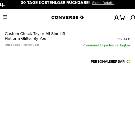
30 TAGE KOSTENLOSE RÜCKGABE!
Siehe Details.
Pause
Keine
Menu
artikel
in
deinem
Custom Chuck Taylor All Star Lift
Warenko
Platform Glitter By You
115,00 €
Premium-Upgrades verfügbar
UNISEX HIGH TOP SCHUHE
PERSONALISIERBAR