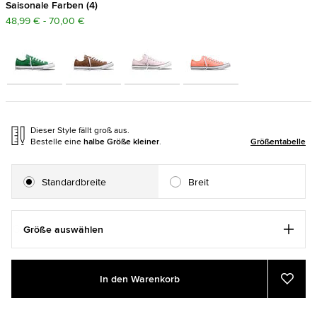
Saisonale Farben
4
48,99 € - 70,00 €
Dieser Style fällt groß aus.
Bestelle eine
halbe Größe kleiner
.
Größentabelle
Standardbreite
Breit
Größe auswählen
Add
Product
In den Warenkorb
to
Actions
Zu
Favor
cart
hinzu