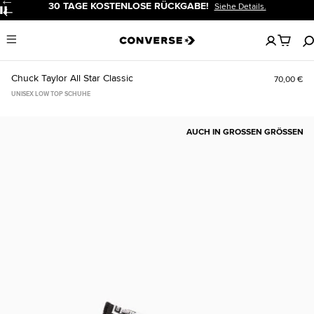
30 TAGE KOSTENLOSE RÜCKGABE!
Siehe Details.
Pause
Keine
Menu
artikel
in
deinem
Chuck Taylor All Star Classic
70,00 €
Warenko
UNISEX LOW TOP SCHUHE
AUCH IN GROSSEN GRÖSSEN