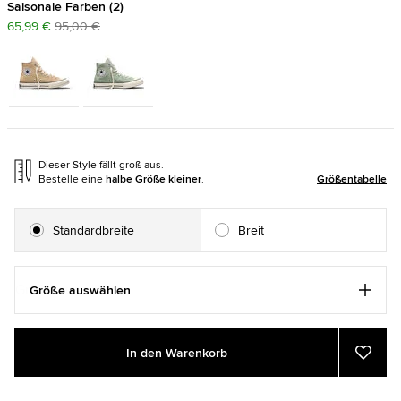
Saisonale Farben
2
65,99 €
95,00 €
Dieser Style fällt groß aus.
Bestelle eine
halbe Größe kleiner
.
Größentabelle
Standardbreite
Breit
Größe auswählen
Add
Product
In den Warenkorb
to
Actions
Zu
Favor
cart
hinzu