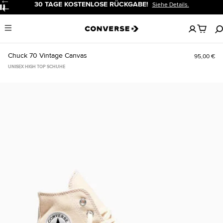
30 TAGE KOSTENLOSE RÜCKGABE!
Siehe Details.
Pause
Keine
Menu
artikel
in
deinem
Chuck 70 Vintage Canvas
95,00 €
Warenko
UNISEX HIGH TOP SCHUHE